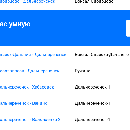
ибирцево - Дальнереченск
Вокзал Сибирцево
вас умную
пасск-Дальний - Дальнереченск
Вокзал Спасска-Дальнего
есозаводск - Дальнереченск
Ружино
альнереченск - Хабаровск
Дальнереченск-1
альнереченск - Ванино
Дальнереченск-1
альнереченск - Волочаевка-2
Дальнереченск-1