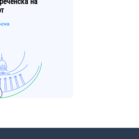
реченска
на
рт
нска