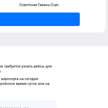
Советская Гавань-Сорт.
ли требуется узнать рейсы
для
.
о
аэропорта
на сегодня
делённое
время
суток
или на