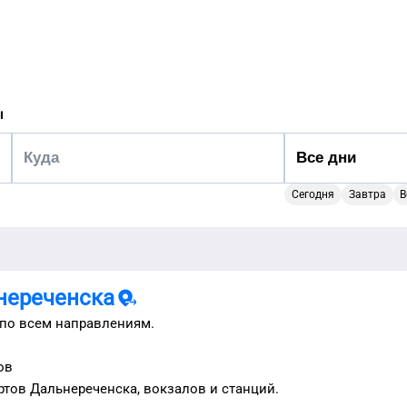
ы
Сегодня
Завтра
В
нереченска
по всем направлениям.
ов
ртов
Дальнереченска
, вокзалов и станций.