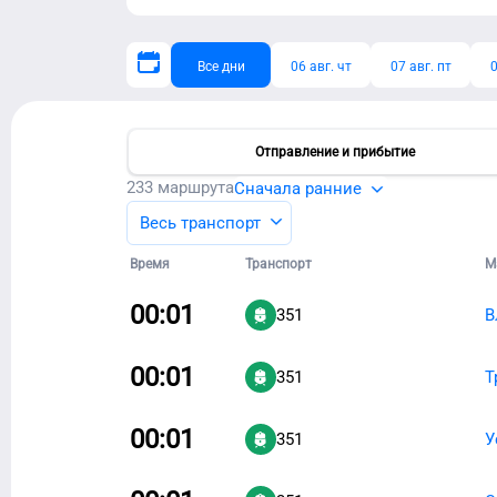
Все дни
06 авг. чт
07 авг. пт
0
Отправление и прибытие
233
маршрута
Сначала ранние
Весь транспорт
Время
Транспорт
М
00:01
351
В
00:01
351
Т
00:01
351
У