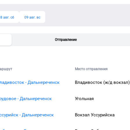
8 авг. сб
09 авг. вс
Отправление
аршрут
Место отправления
ладивосток - Дальнереченск
Владивосток (ж/д вокзал)
рудовое - Дальнереченск
Угольная
ссурийск - Дальнереченск
Вокзал Уссурийска