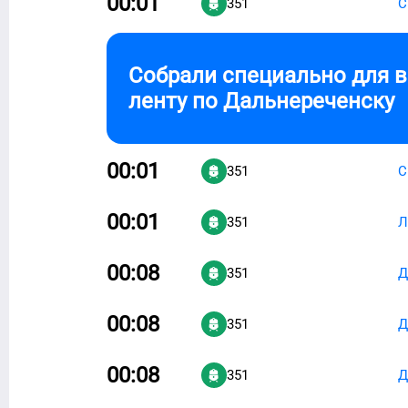
00:01
351
С
Собрали специально для 
ленту по
Дальнереченску
00:01
351
С
00:01
351
Л
00:08
351
Д
00:08
351
Д
00:08
351
Д