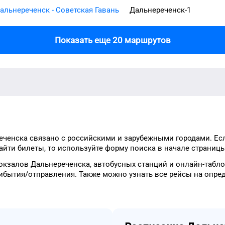
альнереченск - Советская Гавань
Дальнереченск-1
Показать еще 20 маршрутов
еченска
связано с российскими и зарубежными городами.
Ес
айти
билеты, то
используйте форму
поиска в начале страницы
окзалов
Дальнереченска
, автобусных станций и онлайн-табл
ибытия/отправления.
Также можно узнать
все рейсы на
опре