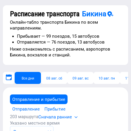
Расписание транспорта
Бикина
Онлайн-табло транспорта
Бикина
по всем
направлениям.
Прибывает —
99 поездов,
15 автобусов
Отправляется —
76 поездов,
13 автобусов
Ниже ознакомьтесь с расписанием,
аэропортов
Бикина
, вокзалов и станций.
Все дни
08 авг. сб
09 авг. вс
10 авг. пн
11 
Отправление и прибытие
Отправление
Прибытие
203
маршрута
Сначала ранние
Указано местное время