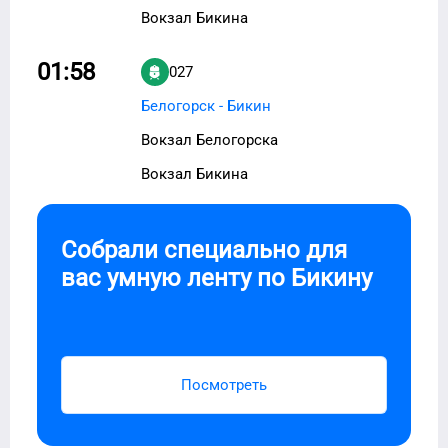
Вокзал Бикина
01:58
027
Белогорск - Бикин
Вокзал Белогорска
Вокзал Бикина
Собрали специально для
вас умную ленту по
Бикину
Посмотреть