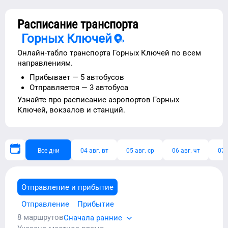
Расписание транспорта
Горных Ключей
Онлайн-табло транспорта
Горных Ключей
по всем
направлениям.
Прибывает —
5 автобусов
Отправляется —
3 автобуса
Узнайте про расписание
аэропортов
Горных
Ключей
, вокзалов и станций.
Все дни
04 авг. вт
05 авг. ср
06 авг. чт
07 
Отправление и прибытие
Отправление
Прибытие
8
маршрутов
Сначала ранние