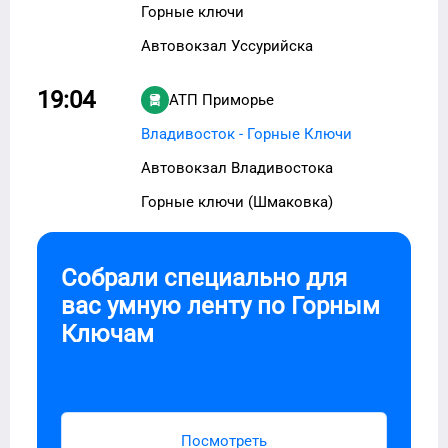
Горные ключи
Автовокзал Уссурийска
19:04
АТП Приморье
Владивосток - Горные Ключи
Автовокзал Владивостока
Горные ключи (Шмаковка)
Собрали специально для
вас умную ленту по
Горным
Ключам
Посмотреть