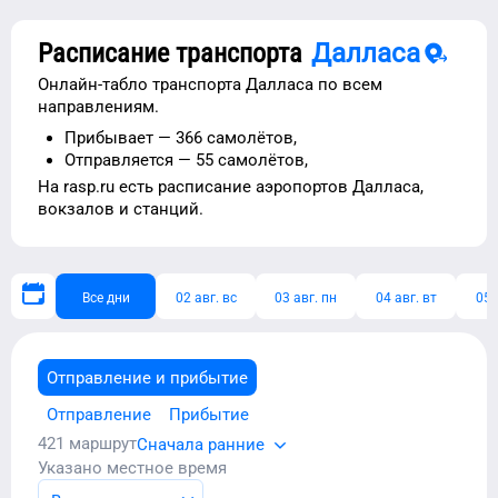
Расписание транспорта
Далласа
Онлайн-табло транспорта
Далласа
по всем
направлениям.
Прибывает —
366 самолётов,
Отправляется —
55 самолётов,
На rasp.ru есть расписание
аэропортов
Далласа
,
вокзалов и станций.
Все дни
02 авг. вс
03 авг. пн
04 авг. вт
05 
Отправление и прибытие
Отправление
Прибытие
421
маршрут
Сначала ранние
Указано местное время