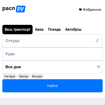
Избранное
Весь транспорт
Авиа
Поезда
Автобусы
Сегодня
Завтра
Все дни
Найти