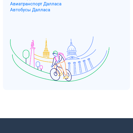
Авиатранспорт Далласа
Автобусы Далласа