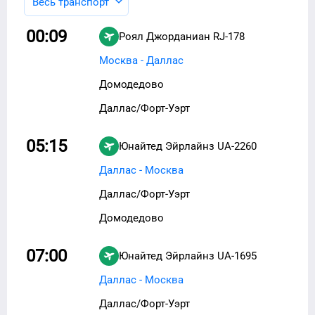
Весь транспорт
00:09
Роял Джорданиан
RJ-178
Москва - Даллас
Домодедово
Даллас/Форт-Уэрт
05:15
Юнайтед Эйрлайнз
UA-2260
Даллас - Москва
Даллас/Форт-Уэрт
Домодедово
07:00
Юнайтед Эйрлайнз
UA-1695
Даллас - Москва
Даллас/Форт-Уэрт