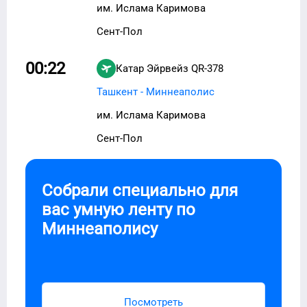
им. Ислама Каримова
Сент-Пол
00:22
Катар Эйрвейз
QR-378
Ташкент - Миннеаполис
им. Ислама Каримова
Сент-Пол
Собрали специально для
вас умную ленту по
Миннеаполису
Посмотреть