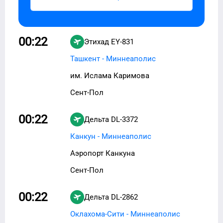
00:22
Этихад
EY-831
Ташкент - Миннеаполис
им. Ислама Каримова
Сент-Пол
00:22
Дельта
DL-3372
Канкун - Миннеаполис
Аэропорт Канкуна
Сент-Пол
00:22
Дельта
DL-2862
Оклахома-Сити - Миннеаполис