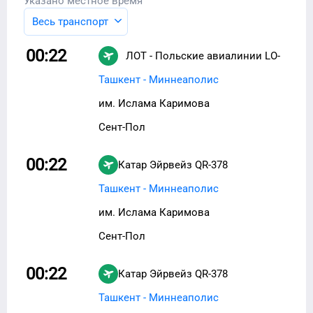
Указано местное время
Весь транспорт
00:22
ЛОТ - Польские авиалинии
LO-
190
Ташкент - Миннеаполис
им. Ислама Каримова
Сент-Пол
00:22
Катар Эйрвейз
QR-378
Ташкент - Миннеаполис
им. Ислама Каримова
Сент-Пол
00:22
Катар Эйрвейз
QR-378
Ташкент - Миннеаполис