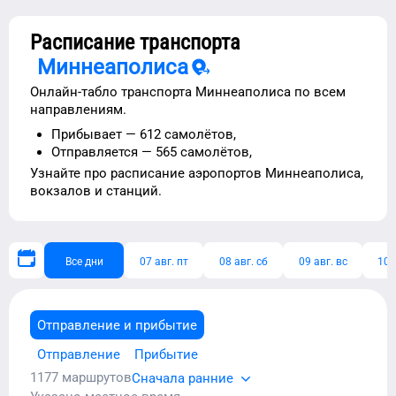
Расписание транспорта
Миннеаполиса
Онлайн-табло транспорта
Миннеаполиса
по всем
направлениям.
Прибывает —
612 самолётов,
Отправляется —
565 самолётов,
Узнайте про расписание
аэропортов
Миннеаполиса
,
вокзалов и станций.
Все дни
07 авг. пт
08 авг. сб
09 авг. вс
10 
Отправление и прибытие
Отправление
Прибытие
1177
маршрутов
Сначала ранние