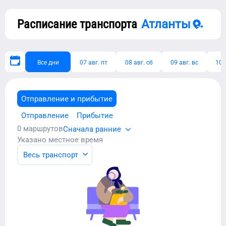
Расписание транспорта
Атланты
Все дни
07 авг. пт
08 авг. сб
09 авг. вс
10 
Отправление и прибытие
Отправление
Прибытие
0
маршрутов
Сначала ранние
Указано местное время
Весь транспорт