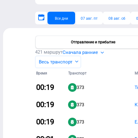
Все дни
07 авг. пт
08 авг. сб
0
Отправление и прибытие
421
маршрут
Сначала ранние
Весь транспорт
Время
Транспорт
М
00:19
373
Т
00:19
373
К
00:19
373
Е