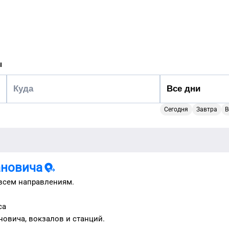
ы
Сегодня
Завтра
В
ановича
всем направлениям.
са
новича
, вокзалов и станций.