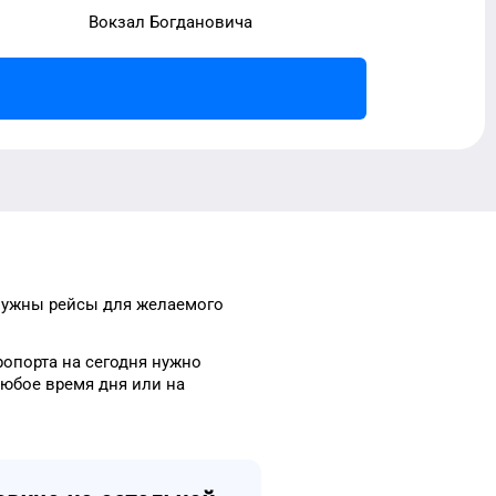
Вокзал Богдановича
нужны рейсы
для
желаемого
ропорта
на сегодня
нужно
любое
время
дня
или на