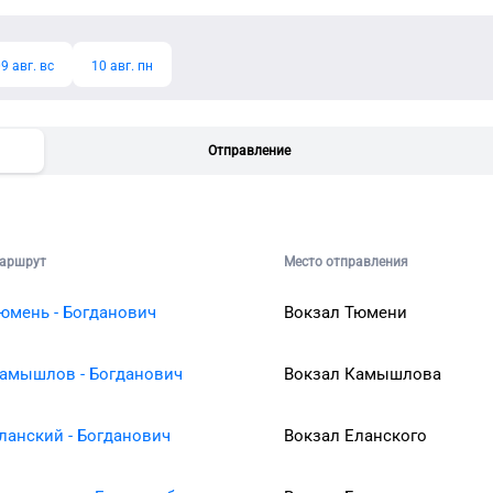
9 авг. вс
10 авг. пн
Отправление
аршрут
Место отправления
юмень - Богданович
Вокзал Тюмени
амышлов - Богданович
Вокзал Камышлова
ланский - Богданович
Вокзал Еланского