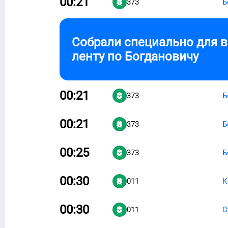
00:21
373
Б
Собрали специально для 
ленту по
Богдановичу
00:21
373
Б
00:21
373
Б
00:25
373
Б
00:30
011
К
00:30
011
С