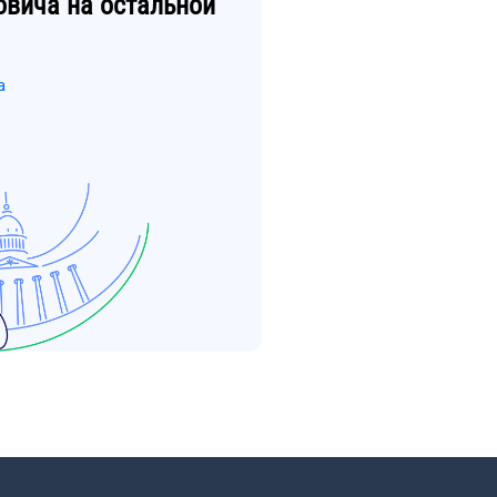
овича
на остальной
а