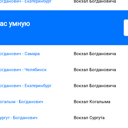
огданович - Екатеринбург
Вокзал Богдановича
вас умную
огданович - Самара
Вокзал Богдановича
огданович - Челябинск
Вокзал Богдановича
огданович - Екатеринбург
Вокзал Богдановича
огалым - Богданович
Вокзал Когалыма
ургут - Богданович
Вокзал Сургута