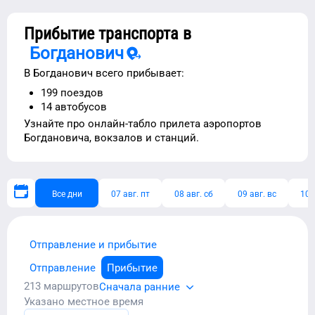
Прибытие транспорта в
Богданович
В
Богданович
всего прибывает:
199
поездов
14
автобусов
Узнайте про
онлайн-табло прилета аэропортов
Богдановича
, вокзалов и станций.
Все дни
07 авг. пт
08 авг. сб
09 авг. вс
10 
Отправление и прибытие
Отправление
Прибытие
213
маршрутов
Сначала ранние
Указано местное время