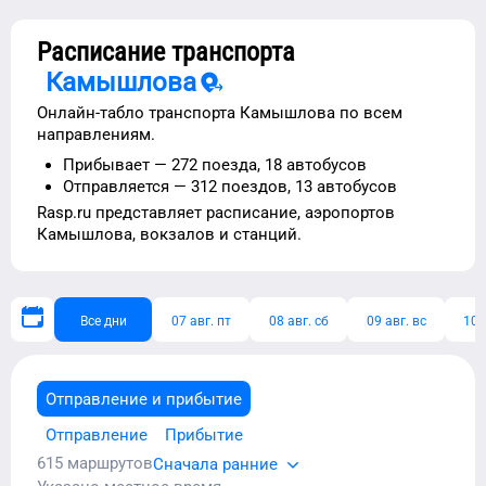
Расписание транспорта
Камышлова
Онлайн-табло транспорта
Камышлова
по всем
направлениям.
Прибывает —
272 поезда,
18 автобусов
Отправляется —
312 поездов,
13 автобусов
Rasp.ru представляет расписание,
аэропортов
Камышлова
, вокзалов и станций.
Все дни
07 авг. пт
08 авг. сб
09 авг. вс
10 
Отправление и прибытие
Отправление
Прибытие
615
маршрутов
Сначала ранние