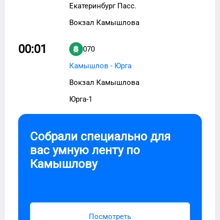
Екатеринбург Пасс.
Вокзал Камышлова
00:01
070
Камышлов - Юрга
Вокзал Камышлова
Юрга-1
Собрали специально для
вас умную ленту по
Камышлову
Посмотреть