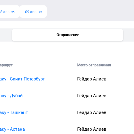
8 авг. сб
09 авг. вс
Отправление
аршрут
Место отправления
аку - Санкт-Петербург
Гейдар Алиев
аку - Дубай
Гейдар Алиев
аку - Ташкент
Гейдар Алиев
аку - Астана
Гейдар Алиев