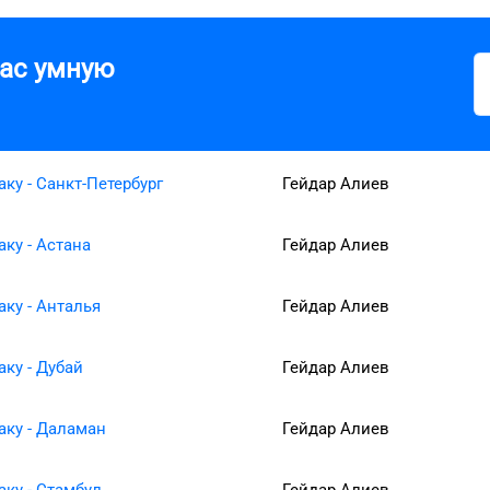
вас умную
аку - Санкт-Петербург
Гейдар Алиев
аку - Астана
Гейдар Алиев
аку - Анталья
Гейдар Алиев
аку - Дубай
Гейдар Алиев
аку - Даламан
Гейдар Алиев
аку - Стамбул
Гейдар Алиев