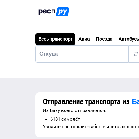
Весь транспорт
Авиа
Поезда
Автобус
Отправление транспорта из
Б
Из
Баку
всего отправляется:
6181
самолёт
Узнайте про
онлайн-табло вылета аэропо