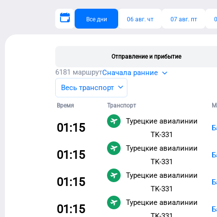
Все дни
06 авг. чт
07 авг. пт
0
Отправление и прибытие
6181
маршрут
Сначала ранние
Весь транспорт
Время
Транспорт
М
Турецкие авиалинии
01:15
Б
TK-331
Турецкие авиалинии
01:15
Б
TK-331
Турецкие авиалинии
01:15
Б
TK-331
Турецкие авиалинии
01:15
Б
TK-331