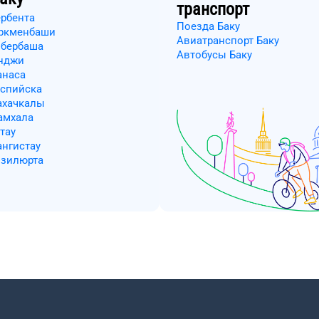
транспорт
ербента
Поезда Баку
уркменбаши
Авиатранспорт Баку
збербаша
Автобусы Баку
янджи
анаса
аспийска
ахачкалы
амхала
тау
ангистау
изилюрта