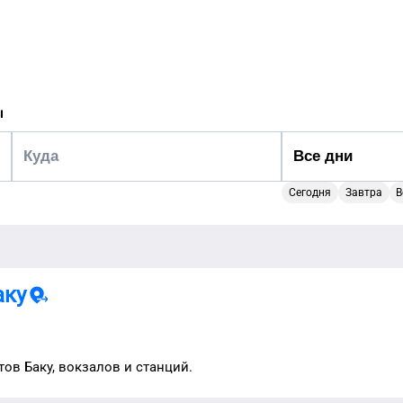
ы
Сегодня
Завтра
В
аку
ртов
Баку
, вокзалов и станций.