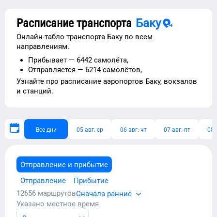
Расписание транспорта
Баку
Онлайн-табло транспорта
Баку
по всем
направлениям.
Прибывает —
6442 самолёта,
Отправляется —
6214 самолётов,
Узнайте про расписание
аэропортов
Баку
, вокзалов
и станций.
Все дни
05 авг. ср
06 авг. чт
07 авг. пт
08 
Отправление и прибытие
Отправление
Прибытие
12656
маршрутов
Сначала ранние
Указано местное время