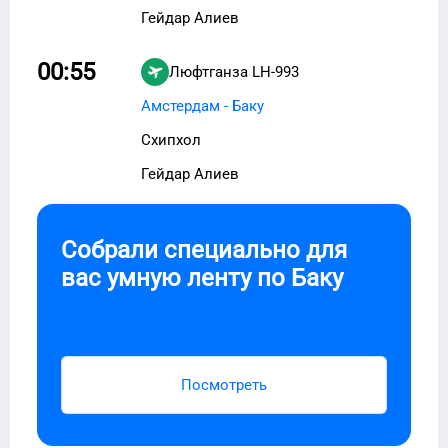
Гейдар Алиев
00:55
Люфтганза
LH-993
Амстердам - Баку
Схипхол
Гейдар Алиев
Собрали специально для
вас умную ленту по
Баку
Посмотреть