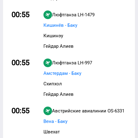
00:55
Люфтганза
LH-1479
Кишинёв - Баку
Кишинэу
Гейдар Алиев
00:55
Люфтганза
LH-997
Амстердам - Баку
Схипхол
Гейдар Алиев
00:55
Австрийские авиалинии
OS-6331
Вена - Баку
Швехат