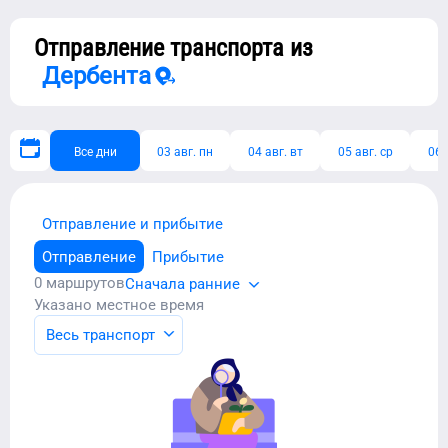
Отправление транспорта из
Дербента
Все дни
03 авг. пн
04 авг. вт
05 авг. ср
06 
Отправление и прибытие
Отправление
Прибытие
0
маршрутов
Сначала ранние
Указано местное время
Весь транспорт