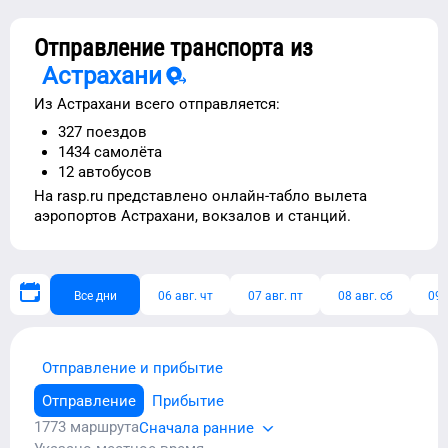
Отправление транспорта из
Астрахани
Из
Астрахани
всего отправляется:
327
поездов
1434
самолёта
12
автобусов
На rasp.ru представлено
онлайн-табло вылета
аэропортов
Астрахани
, вокзалов и станций.
Все дни
06 авг. чт
07 авг. пт
08 авг. сб
09 
Отправление и прибытие
Отправление
Прибытие
1773
маршрута
Сначала ранние