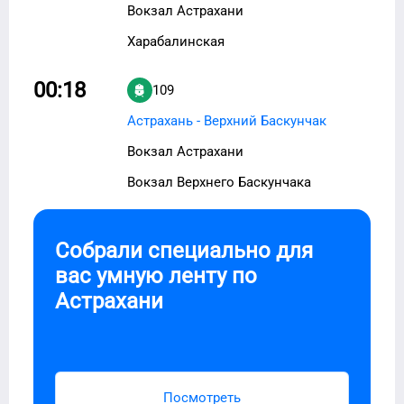
Вокзал Астрахани
Харабалинская
00:18
109
Астрахань - Верхний Баскунчак
Вокзал Астрахани
Вокзал Верхнего Баскунчака
Собрали специально для
вас умную ленту по
Астрахани
Посмотреть