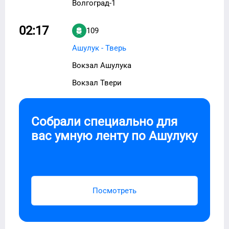
Волгоград-1
02:17
109
Ашулук - Тверь
Вокзал Ашулука
Вокзал Твери
Собрали специально для
вас умную ленту по
Ашулуку
Посмотреть