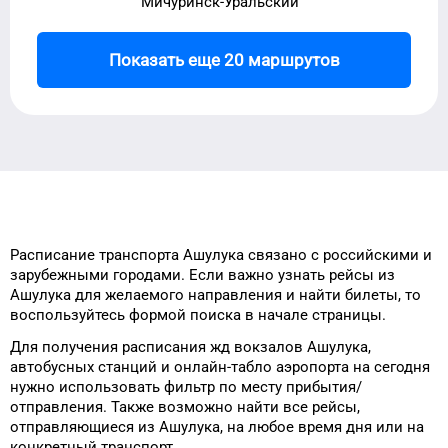
Мичуринск-Уральский
Показать еще 20 маршрутов
Расписание транспорта
Ашулука
связано с российскими и
зарубежными городами.
Если важно узнать рейсы
из
Ашулука
для
желаемого
направления и найти билеты, то
воспользуйтесь формой
поиска в начале страницы.
Для получения расписания жд
вокзалов
Ашулука
,
автобусных станций и онлайн-табло
аэропорта
на сегодня
нужно использовать фильтр
по месту прибытия/
отправления.
Также возможно найти
все рейсы,
отправляющиеся из
Ашулука
, на
любое
время
дня
или на
конкретный
транспорт
.