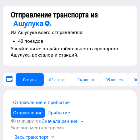
Отправление транспорта из
Ашулука
Из
Ашулука
всего отправляется:
40
поездов
Узнайте ниже
онлайн-табло вылета аэропортов
Ашулука
, вокзалов и станций.
Все дни
03 авг. пн
04 авг. вт
05 авг. ср
06 
Отправление и прибытие
Отправление
Прибытие
40
маршрутов
Сначала ранние
Указано местное время
Весь транспорт