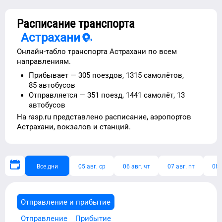
Расписание транспорта
Астрахани
Онлайн-табло транспорта
Астрахани
по всем
направлениям.
Прибывает —
305 поездов,
1315 самолётов,
85 автобусов
Отправляется —
351 поезд,
1441 самолёт,
13
автобусов
На rasp.ru представлено расписание,
аэропортов
Астрахани
, вокзалов и станций.
Все дни
05 авг. ср
06 авг. чт
07 авг. пт
08 
Отправление и прибытие
Отправление
Прибытие