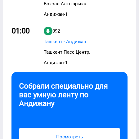
Вокзал Алтыарыка
Андижан-1
01:00
092
Ташкент - Андижан
Ташкент Пасс Центр.
Андижан-1
Собрали специально для
вас умную ленту по
Андижану
Посмотреть