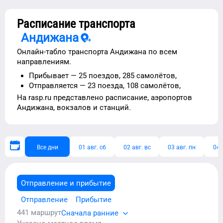
Расписание транспорта
Андижана
Онлайн-табло транспорта
Андижана
по всем
направлениям.
Прибывает —
25 поездов,
285 самолётов,
Отправляется —
23 поезда,
108 самолётов,
На rasp.ru представлено расписание,
аэропортов
Андижана
, вокзалов и станций.
Все дни
01 авг. сб
02 авг. вс
03 авг. пн
04 
Отправление и прибытие
Отправление
Прибытие
441
маршрут
Сначала ранние