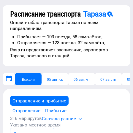
Расписание транспорта
Тараза
Онлайн-табло транспорта
Тараза
по всем
направлениям.
Прибывает —
103 поезда,
58 самолётов,
Отправляется —
123 поезда,
32 самолёта,
Rasp.ru представляет расписание,
аэропортов
Тараза
, вокзалов и станций.
Все дни
05 авг. ср
06 авг. чт
07 авг. пт
08 
Отправление и прибытие
Отправление
Прибытие
316
маршрутов
Сначала ранние
Указано местное время