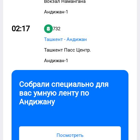
Вокзал Намангана
Андижан-1
02:17
732
Ташкент - Андижан
Ташкент Пасс Центр.
Андижан-1
Собрали специально для
вас умную ленту по
Андижану
Посмотреть