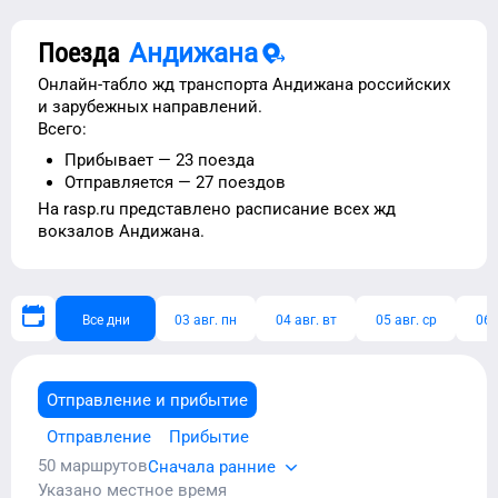
Поезда
Андижана
Онлайн-табло жд транспорта
Андижана
российских
и зарубежных направлений.
Всего:
Прибывает —
23
поезда
Отправляется —
27
поездов
На rasp.ru представлено расписание
всех жд
вокзалов
Андижана
.
Все дни
03 авг. пн
04 авг. вт
05 авг. ср
06 
Отправление и прибытие
Отправление
Прибытие
50
маршрутов
Сначала ранние
Указано местное время