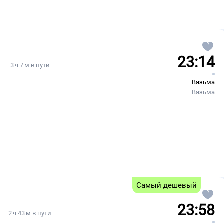
23:14
3 ч 7 м в пути
Вязьма
Вязьма
Самый дешевый
23:58
2 ч 43 м в пути