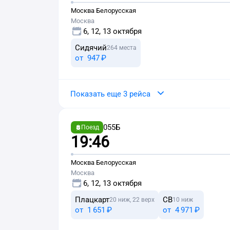
Москва Белорусская
Москва
6, 12, 13 октября
Сидячий
264 места
от
947 ⁠₽
Показать еще 3 рейса
055Б
Поезд
19:46
Москва Белорусская
Москва
6, 12, 13 октября
Плацкарт
СВ
20 ниж, 22 верх
10 ниж
от
1 ⁠651 ⁠₽
от
4 ⁠971 ⁠₽