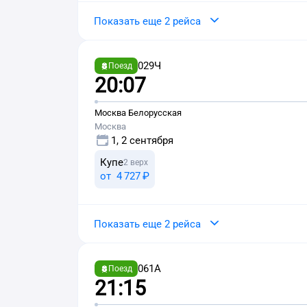
Показать еще 2 рейса
029Ч
Поезд
20:07
Москва Белорусская
Москва
1, 2 сентября
Купе
2 верх
от
4 ⁠727 ⁠₽
Показать еще 2 рейса
061А
Поезд
21:15