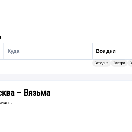
ы
Сегодня
Завтра
В
сква – Вязьма
риант.