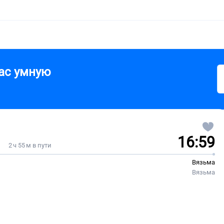
ас умную
16:59
2 ч 55 м в пути
Вязьма
Вязьма