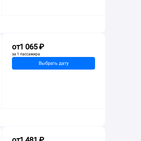
от
1 ⁠065 ⁠₽
за 1 пассажира
Выбрать дату
от
1 ⁠481 ⁠₽