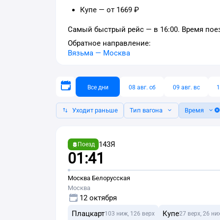
Купе — от 1669 ₽
Самый быстрый рейс — в 16:00. Время поез
Обратное направление:
Вязьма
—
Москва
Все дни
08 авг. сб
09 авг. вс
1
Уходит раньше
Тип вагона
Время
143Я
Поезд
01:41
Москва Белорусская
Москва
12 октября
Плацкарт
Купе
103 ниж, 126 верх
27 верх, 26 ни