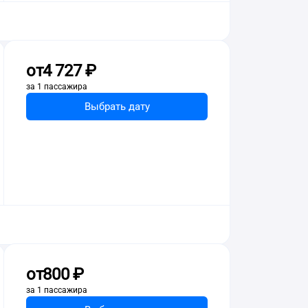
от
4 ⁠727 ⁠₽
за 1 пассажира
Выбрать дату
от
800 ⁠₽
за 1 пассажира