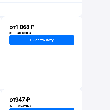
от
1 ⁠068 ⁠₽
за 1 пассажира
Выбрать дату
от
947 ⁠₽
за 1 пассажира