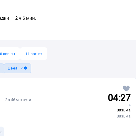
дки — 2 ч 6 мин.
0 авг. пн
11 авг. вт
Цена
04:27
2 ч 46 м в пути
Вязьма
Вязьма
ж