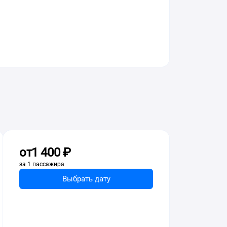
от
1 ⁠400 ⁠₽
за 1 пассажира
Выбрать дату