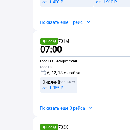
от
1 ⁠400 ⁠₽
от
1 ⁠910 ⁠₽
Показать еще 1 рейс
731М
Поезд
07:00
Москва Белорусская
Москва
6, 12, 13 октября
Сидячий
299 мест
от
1 ⁠065 ⁠₽
Показать еще 3 рейса
733Х
Поезд