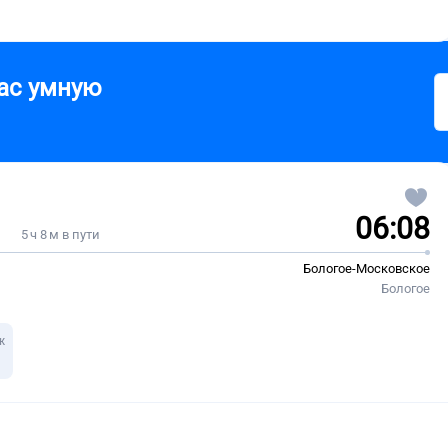
ас умную
06:08
5 ч 8 м в пути
Бологое-Московское
Бологое
ж