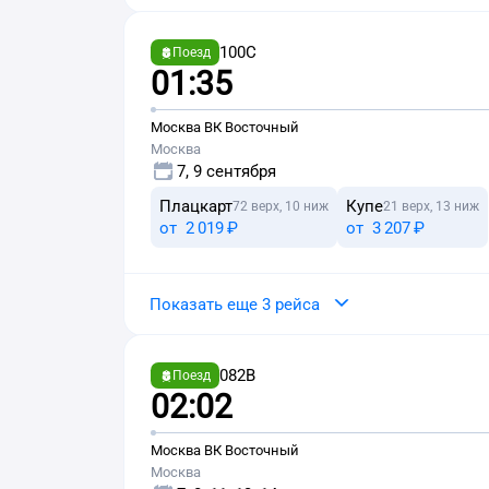
100С
Поезд
01:35
Москва ВК Восточный
Москва
7, 9 сентября
Плацкарт
Купе
72 верх, 10 ниж
21 верх, 13 ниж
от
2 ⁠019 ⁠₽
от
3 ⁠207 ⁠₽
Показать еще 3 рейса
082В
Поезд
02:02
Москва ВК Восточный
Москва