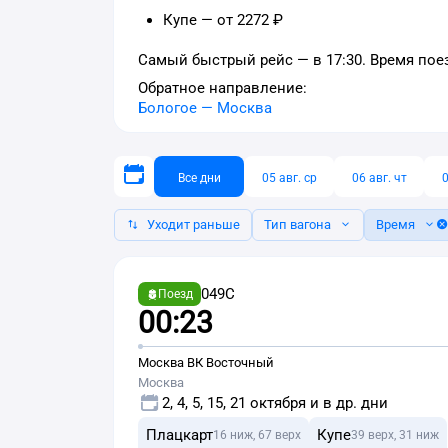
Купе — от 2272 ₽
Самый быстрый рейс — в 17:30. Время поез
Обратное направление:
Бологое
—
Москва
Все дни
05 авг. ср
06 авг. чт
0
Уходит раньше
Тип вагона
Время
049С
Поезд
00:23
Москва ВК Восточный
Москва
2, 4, 5, 15, 21 октября и в др. дни
Плацкарт
Купе
16 ниж, 67 верх
39 верх, 31 ниж