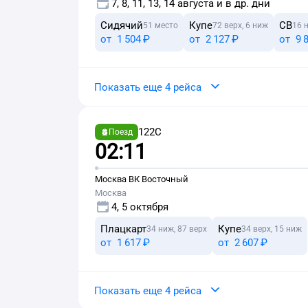
7, 8, 11, 13, 14 августа и в др. дни
Сидячий
Купе
СВ
51 место
72 верх, 6 ниж
16 
от
1 ⁠504 ⁠₽
от
2 ⁠127 ⁠₽
от
9 ⁠
Показать еще 4 рейса
122С
Поезд
02:11
Москва ВК Восточный
Москва
4, 5 октября
Плацкарт
Купе
34 ниж, 87 верх
34 верх, 15 ниж
от
1 ⁠617 ⁠₽
от
2 ⁠607 ⁠₽
Показать еще 4 рейса