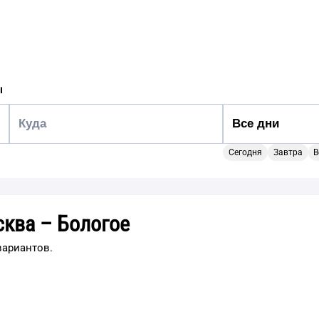
ы
Сегодня
Завтра
В
ква – Бологое
вариантов.