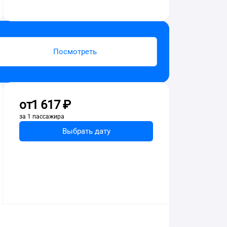
Посмотреть
от
1 ⁠617 ⁠₽
за 1 пассажира
Выбрать дату