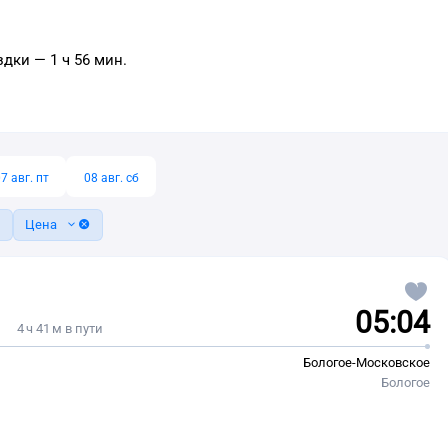
дки — 1 ч 56 мин.
7 авг. пт
08 авг. сб
Цена
05:04
4 ч 41 м в пути
Бологое-Московское
Бологое