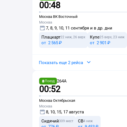
00:48
Москва ВК Восточный
Москва
7, 8, 9, 10, 11 сентября и в др. дни
Плацкарт
Купе
22 ниж, 26 верх
25 верх, 23 ниж
от
2 ⁠565 ⁠₽
от
2 ⁠901 ⁠₽
Показать еще 2 рейса
264А
Поезд
00:52
Москва Октябрьская
Москва
8, 10, 15, 17 августа
Сидячий
СВ
309 мест
4 ниж
от
776 ⁠₽
от
9 ⁠453 ⁠₽