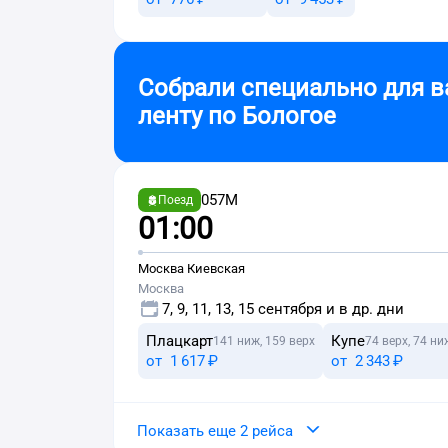
Собрали специально для в
ленту по
Бологое
057М
Поезд
01:00
Москва Киевская
Москва
7, 9, 11, 13, 15 сентября и в др. дни
Плацкарт
Купе
141 ниж, 159 верх
74 верх, 74 ни
от
1 ⁠617 ⁠₽
от
2 ⁠343 ⁠₽
Показать еще 2 рейса