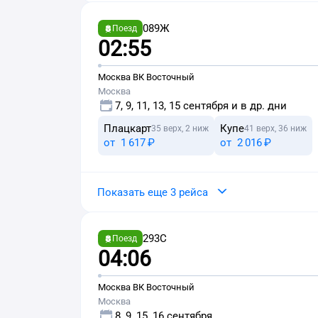
089Ж
Поезд
02:55
Москва ВК Восточный
Москва
7, 9, 11, 13, 15 сентября и в др. дни
Плацкарт
Купе
35 верх, 2 ниж
41 верх, 36 ниж
от
1 ⁠617 ⁠₽
от
2 ⁠016 ⁠₽
Показать еще 3 рейса
293С
Поезд
04:06
Москва ВК Восточный
Москва
8, 9, 15, 16 сентября