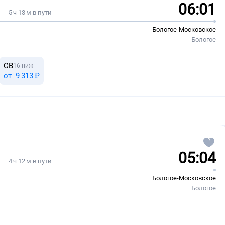
06:01
5 ч 13 м в пути
Бологое-Московское
Бологое
СВ
16 ниж
от
9 ⁠313 ⁠₽
05:04
4 ч 12 м в пути
Бологое-Московское
Бологое