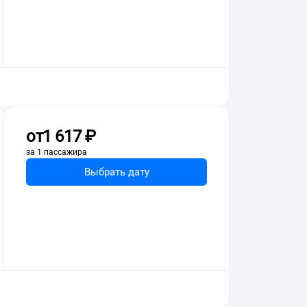
от
1 ⁠617 ⁠₽
за 1 пассажира
Выбрать дату