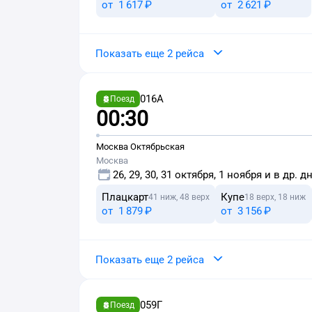
от
1 ⁠617 ⁠₽
от
2 ⁠621 ⁠₽
Показать еще 2 рейса
016А
Поезд
00:30
Москва Октябрьская
Москва
26, 29, 30, 31 октября, 1 ноября и в др. д
Плацкарт
Купе
41 ниж, 48 верх
18 верх, 18 ниж
от
1 ⁠879 ⁠₽
от
3 ⁠156 ⁠₽
Показать еще 2 рейса
059Г
Поезд