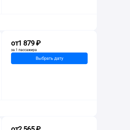
от
1 ⁠879 ⁠₽
за 1 пассажира
Выбрать дату
от
2 ⁠565 ⁠₽