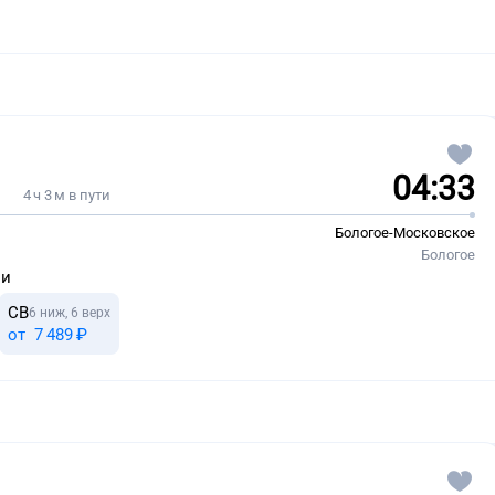
04:33
4 ч 3 м в пути
Бологое-Московское
Бологое
ни
СВ
6 ниж, 6 верх
от
7 ⁠489 ⁠₽