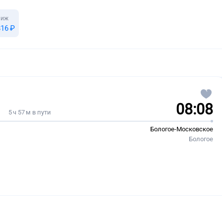
ниж
816 ⁠₽
08:08
5 ч 57 м в пути
Бологое-Московское
Бологое