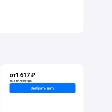
от
1 ⁠617 ⁠₽
за 1 пассажира
Выбрать дату