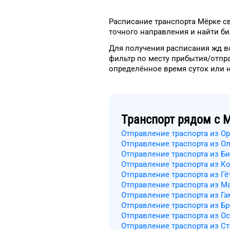
Расписание транспорта
Мёрке
св
точного
направления и найти би
Для получения расписания жд
в
фильтр
по месту прибытия/отпр
определённое
время
суток
или 
Транспорт рядом с
М
Отправление траспорта из Ор
Отправление траспорта из О
Отправление траспорта из Б
Отправление траспорта из К
Отправление траспорта из Гё
Отправление траспорта из М
Отправление траспорта из Га
Отправление траспорта из Б
Отправление траспорта из О
Отправление траспорта из С