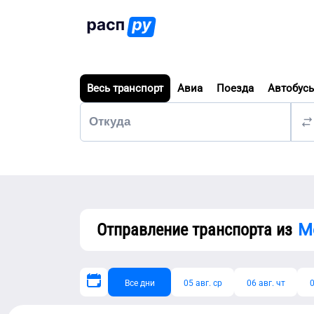
Весь транспорт
Авиа
Поезда
Автобус
Отправление транспорта из
М
Все дни
05 авг. ср
06 авг. чт
0