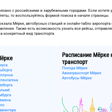
язано с российскими и зарубежными городами.
Если хотите 
леты, то
воспользуйтесь формой
поиска в начале страницы.
окзала
Мёрке
, автобусных станций и онлайн-табло
аэропорта
авления.
Также есть возможность узнать
все рейсы, отправл
на конкретный
вид транспорта
.
Расписание
Мёрке
н
ёрке
транспорт
хуса
Поезда Мёрке
льборга
Авиатранспорт Мёрке
иллунна
Автобусы Мёрке
опенгагена
теборга
альмё
мбурга
ремена
сло
тавангера