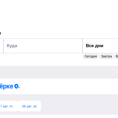
ы
Сегодня
Завтра
В
ёрке
7 авг. пт
08 авг. сб