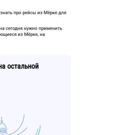
узнать про рейсы
из
Мёрке
для
на сегодня
нужно применить
яющиеся из
Мёрке
, на
а остальной