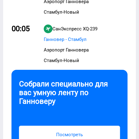
Аэропорт Ганновера
Стамбул-Новый
00:05
СанЭкспресс
XQ-239
Ганновер - Стамбул
Аэропорт Ганновера
Стамбул-Новый
Собрали специально для
вас умную ленту по
Ганноверу
Посмотреть