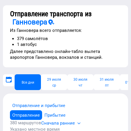
Отправление транспорта из
Ганновера
Из
Ганновера
всего отправляется:
379
самолётов
1
автобус
Далее представлено
онлайн-табло вылета
аэропортов
Ганновера
, вокзалов и станций.
29 июля
30 июля
31 июля
Все дни
01 
ср
чт
пт
Отправление и прибытие
Отправление
Прибытие
380
маршрутов
Сначала ранние
Указано местное время