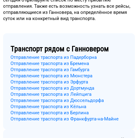
сегодня
отфильруйте список
по месту прибытия/
отправления.
Также есть возможность узнать
все рейсы,
отправляющиеся из
Ганновера
, на
определённое
время
суток
или на конкретный
вид транспорта
.
Транспорт рядом с
Ганновером
Отправление траспорта из Падерборна
Отправление траспорта из Бремена
Отправление траспорта из Гамбурга
Отправление траспорта из Мюнстера
Отправление траспорта из Эрфурта
Отправление траспорта из Дортмунда
Отправление траспорта из Лейпцига
Отправление траспорта из Дюссельдорфа
Отправление траспорта из Кёльна
Отправление траспорта из Берлина
Отправление траспорта из Франкфурта-на-Майне