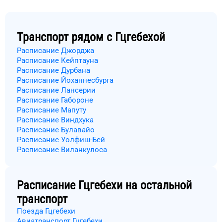
Транспорт рядом с
Гцгебехой
Расписание Джорджа
Расписание Кейптауна
Расписание Дурбана
Расписание Йоханнесбурга
Расписание Лансерии
Расписание Габороне
Расписание Мапуту
Расписание Виндхука
Расписание Булавайо
Расписание Уолфиш-Бей
Расписание Виланкулоса
Расписание
Гцгебехи
на остальной
транспорт
Поезда Гцгебехи
Авиатранспорт Гцгебехи