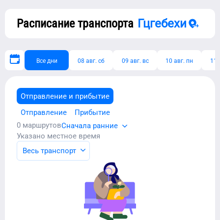
Расписание транспорта
Гцгебехи
Все дни
08 авг. сб
09 авг. вс
10 авг. пн
11 
Отправление и прибытие
Отправление
Прибытие
0
маршрутов
Сначала ранние
Указано местное время
Весь транспорт