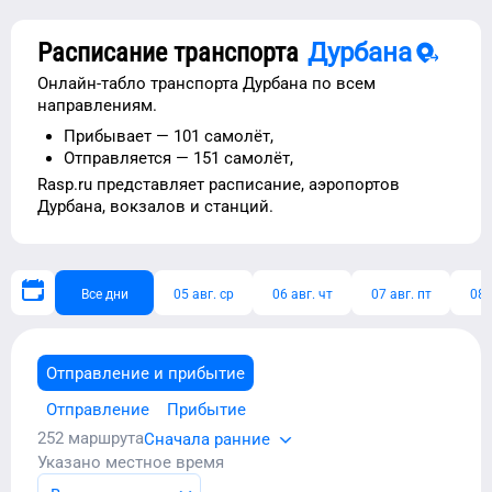
Расписание транспорта
Дурбана
Онлайн-табло транспорта
Дурбана
по всем
направлениям.
Прибывает —
101 самолёт,
Отправляется —
151 самолёт,
Rasp.ru представляет расписание,
аэропортов
Дурбана
, вокзалов и станций.
Все дни
05 авг. ср
06 авг. чт
07 авг. пт
08 
Отправление и прибытие
Отправление
Прибытие
252
маршрута
Сначала ранние
Указано местное время