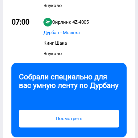
Внуково
07:00
Эйрлинк
4Z-4005
Дурбан - Москва
Кинг Шака
Внуково
Собрали специально для
вас умную ленту по
Дурбану
Посмотреть