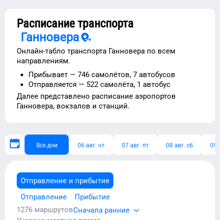
Расписание транспорта
Ганновера
Онлайн-табло транспорта
Ганновера
по всем
направлениям.
Прибывает —
746 самолётов,
7 автобусов
Отправляется —
522 самолёта,
1 автобус
Далее представлено расписание
аэропортов
Ганновера
, вокзалов и станций.
Все дни
06 авг. чт
07 авг. пт
08 авг. сб
09 
Отправление и прибытие
Отправление
Прибытие
1276
маршрутов
Сначала ранние