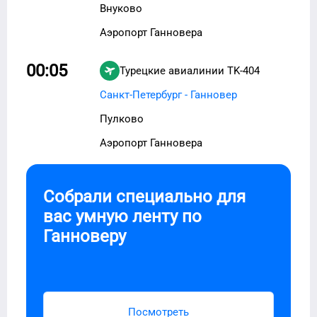
Внуково
Аэропорт Ганновера
00:05
Турецкие авиалинии
TK-404
Санкт-Петербург - Ганновер
Пулково
Аэропорт Ганновера
Собрали специально для
вас умную ленту по
Ганноверу
Посмотреть