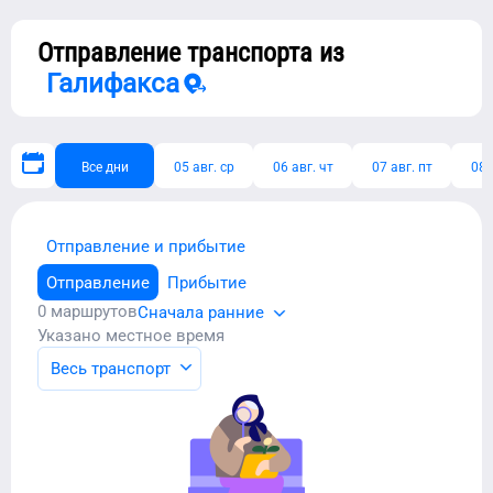
Отправление транспорта из
Галифакса
Все дни
05 авг. ср
06 авг. чт
07 авг. пт
08 
Отправление и прибытие
Отправление
Прибытие
0
маршрутов
Сначала ранние
Указано местное время
Весь транспорт