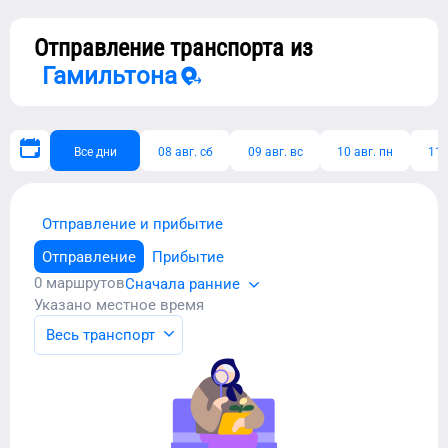
Отправление транспорта из
Гамильтона
Все дни
08 авг. сб
09 авг. вс
10 авг. пн
11 
Отправление и прибытие
Отправление
Прибытие
0
маршрутов
Сначала ранние
Указано местное время
Весь транспорт