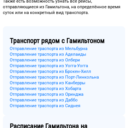
Также есть возможность узнать
все рейсы,
отправляющиеся из
Гамильтона
, на
определённое
время
суток
или на конкретный
вид транспорта
.
Транспорт рядом с
Гамильтоном
Отправление траспорта из Мельбурна
Отправление траспорта из Аделаиды
Отправление траспорта из Олбери
Отправление траспорта из Уогга-Уогга
Отправление траспорта из Брокен-Хилл
Отправление траспорта из Порт-Линкольна
Отправление траспорта из Канберры
Отправление траспорта из Хобарта
Отправление траспорта из Оринджа
Отправление траспорта из Даббо
Отправление траспорта из Сиднея
Расписание
Гамильтона
на