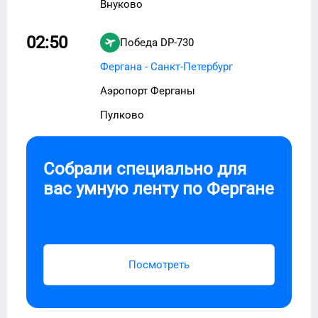
Внуково
02:50
Победа
DP-730
Фергана - Санкт-Петербург
Аэропорт Ферганы
Пулково
Собрали специально для
вас умную ленту по
Фергане
Посмотреть