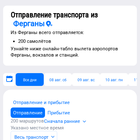
Отправление транспорта из
Ферганы
Из
Ферганы
всего отправляется:
200
самолётов
Узнайте ниже
онлайн-табло вылета аэропортов
Ферганы
, вокзалов и станций.
Все дни
08 авг. сб
09 авг. вс
10 авг. пн
11 
Отправление и прибытие
Отправление
Прибытие
200
маршрутов
Сначала ранние
Указано местное время
Весь транспорт