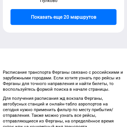
Пулково
Показать еще 20 маршрутов
Расписание транспорта
Ферганы
связано с российскими и
зарубежными городами.
Если хотите узнать про рейсы
из
Ферганы
для
точного
направления и найти билеты, то
воспользуйтесь формой
поиска в начале страницы.
Для получения расписания жд
вокзала
Ферганы
,
автобусных станций и онлайн-табло
аэропортов
на
сегодня
нужно применить фильтр
по месту прибытия/
отправления.
Также можно узнать
все рейсы,
отправляющиеся из
Ферганы
, на
определённое
время
суток
или на конкретный
вид транспорта
.