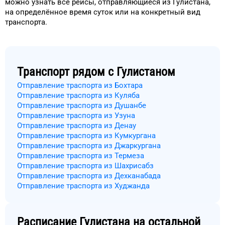
можно узнать
все рейсы, отправляющиеся из
Гулистана
,
на
определённое
время
суток
или на конкретный
вид
транспорта
.
Транспорт рядом с
Гулистаном
Отправление траспорта из Бохтара
Отправление траспорта из Куляба
Отправление траспорта из Душанбе
Отправление траспорта из Узуна
Отправление траспорта из Денау
Отправление траспорта из Кумкургана
Отправление траспорта из Джаркургана
Отправление траспорта из Термеза
Отправление траспорта из Шахрисабз
Отправление траспорта из Дехканабада
Отправление траспорта из Худжанда
Расписание
Гулистана
на остальной