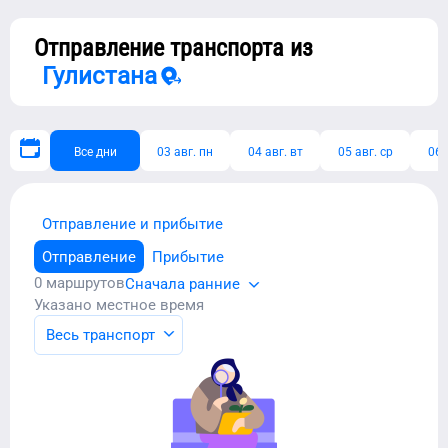
Отправление транспорта из
Гулистана
Все дни
03 авг. пн
04 авг. вт
05 авг. ср
06 
Отправление и прибытие
Отправление
Прибытие
0
маршрутов
Сначала ранние
Указано местное время
Весь транспорт