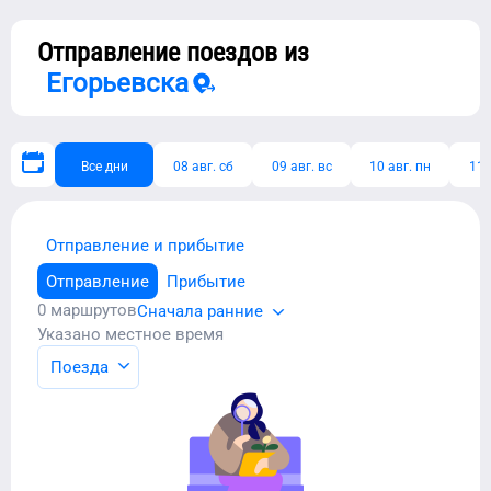
Отправление поездов из
Егорьевска
Все дни
08 авг. сб
09 авг. вс
10 авг. пн
11 
Отправление и прибытие
Отправление
Прибытие
0
маршрутов
Сначала ранние
Указано местное время
Поезда