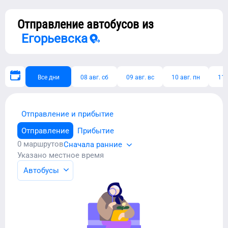
Отправление автобусов из
Егорьевска
Все дни
08 авг. сб
09 авг. вс
10 авг. пн
11 
Отправление и прибытие
Отправление
Прибытие
0
маршрутов
Сначала ранние
Указано местное время
Автобусы