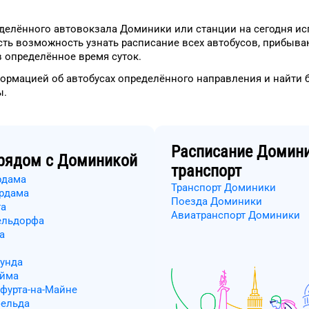
делённого
автовокзала
Доминики
или станции на сегодня
ис
сть возможность узнать
расписание всех автобусов, прибыв
 в определённое время
суток
.
формацией
об автобусах
определённого
направления
и найти 
ы.
Расписание
Домин
рядом с
Доминикой
транспорт
рдама
Транспорт Доминики
ердама
Поезда Доминики
та
Авиатранспорт Доминики
ельдорфа
а
мунда
ейма
фурта-на-Майне
фельда