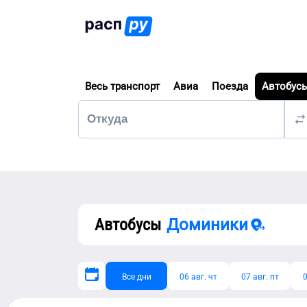
Весь транспорт
Авиа
Поезда
Автобус
Автобусы
Доминики
Все дни
06 авг. чт
07 авг. пт
0