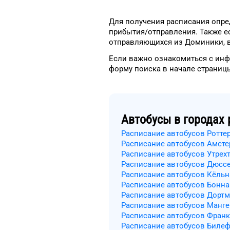
Для получения расписания
опре
прибытия/отправления.
Также е
отправляющихся из
Доминики
,
Если важно ознакомиться с ин
форму
поиска в начале страниц
Автобусы в городах 
Расписание автобусов Ротте
Расписание автобусов Амст
Расписание автобусов Утрех
Расписание автобусов Дюсс
Расписание автобусов Кёльн
Расписание автобусов Бонна
Расписание автобусов Дорт
Расписание автобусов Манг
Расписание автобусов Франк
Расписание автобусов Биле