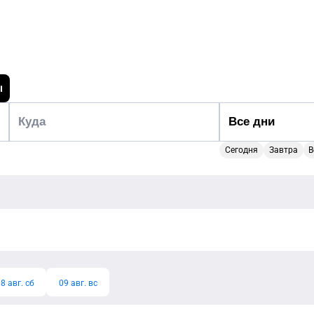
ы
Сегодня
Завтра
В
8 авг. сб
09 авг. вс