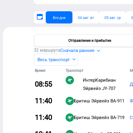
Все дни
04 авг. вт
05 авг. ср
0
Отправление и прибытие
32
маршрута
Сначала ранние
Весь транспорт
Время
Транспорт
М
ИнтерКарибиан
08:55
Д
Эйрвейз
JY-707
11:40
Бритиш Эйрвейз
BA-911
Ф
11:40
Бритиш Эйрвейз
BA-719
С