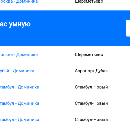
осква - Доминика
Шереметьево
вас умную
осква - Доминика
Шереметьево
убай - Доминика
Аэропорт Дубая
тамбул - Доминика
Стамбул-Новый
тамбул - Доминика
Стамбул-Новый
тамбул - Доминика
Стамбул-Новый