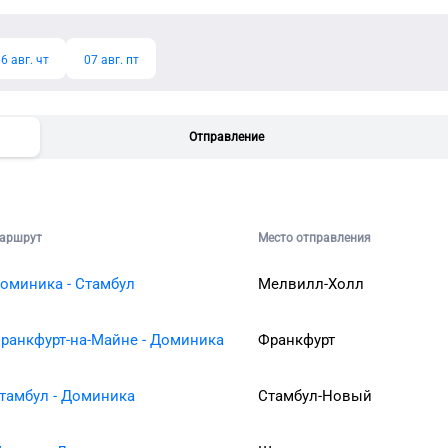
6 авг. чт
07 авг. пт
Отправление
аршрут
Место отправления
оминика - Стамбул
Мелвилл-Холл
ранкфурт-на-Майне - Доминика
Франкфурт
тамбул - Доминика
Стамбул-Новый