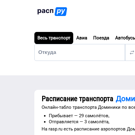
Весь транспорт
Авиа
Поезда
Автобус
Расписание транспорта
Доми
Онлайн-табло транспорта
Доминики
по вс
Прибывает —
29 самолётов,
Отправляется —
3 самолёта,
На rasp.ru есть расписание
аэропортов
До