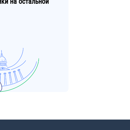
ики
на остальной