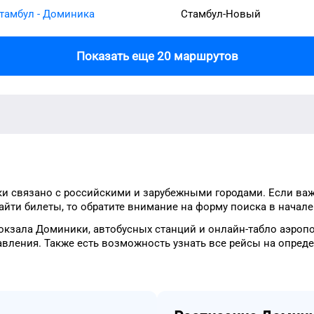
тамбул - Доминика
Стамбул-Новый
Показать еще 20 маршрутов
ки
связано с российскими и зарубежными городами.
Если важ
айти
билеты, то
обратите внимание на форму
поиска в начале
окзала
Доминики
, автобусных станций и онлайн-табло
аэроп
авления.
Также есть возможность узнать
все рейсы на
опред