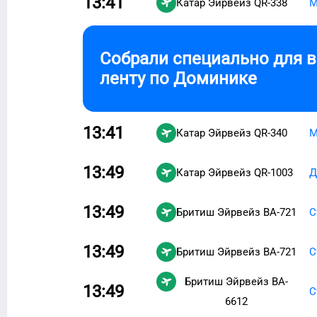
13:41
Катар Эйрвейз
QR-338
М
Собрали специально для 
ленту по
Доминике
13:41
Катар Эйрвейз
QR-340
М
13:49
Катар Эйрвейз
QR-1003
Д
13:49
Бритиш Эйрвейз
BA-721
С
13:49
Бритиш Эйрвейз
BA-721
С
Бритиш Эйрвейз
BA-
13:49
С
6612