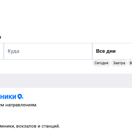
ы
Сегодня
Завтра
В
ники
ем направлениям.
миники
, вокзалов и станций.