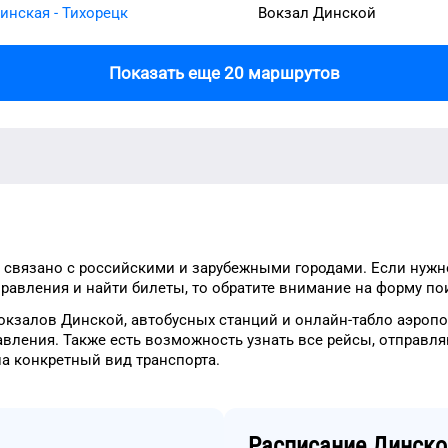
инская - Тихорецк
Вокзал Динской
Показать еще 20 маршрутов
связано с российскими и зарубежными городами.
Если нужн
равления и найти билеты, то
обратите внимание на форму
пои
окзалов
Динской
, автобусных станций и онлайн-табло
аэропо
авления.
Также есть возможность узнать
все рейсы, отправл
на конкретный
вид транспорта
.
Расписание
Динско