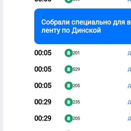
Собрали специально для 
ленту по
Динской
00:05
201
Д
00:05
529
Д
00:05
205
Д
00:29
235
Д
00:29
205
Д