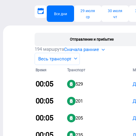
29 июля
30 июля
Все дни
ср
чт
Отправление и прибытие
194
маршрута
Сначала ранние
Весь транспорт
Время
Транспорт
М
00:05
529
Д
00:05
201
Д
00:05
205
Д
00:05
235
Д