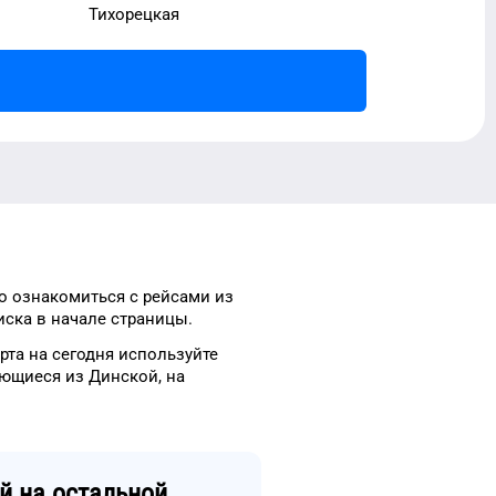
Тихорецкая
о ознакомиться с рейсами
из
ска в начале страницы.
рта
на сегодня
используйте
яющиеся из
Динской
, на
й
на остальной