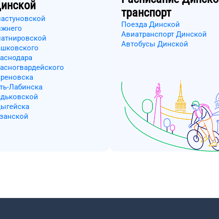
инской
транспорт
ластуновской
Поезда Динской
ижнего
Авиатранспорт Динской
латнировской
Автобусы Динской
ашковского
раснодара
расногвардейского
ореновска
сть-Лабинска
ядьковской
дыгейска
язанской