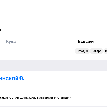
ы
Сегодня
Завтра
В
инской
 аэропортов
Динской
, вокзалов и станций.