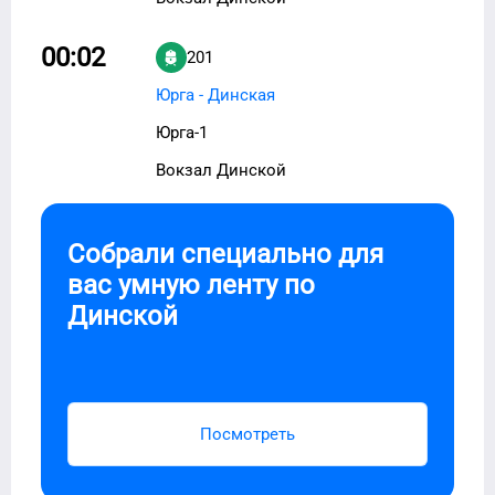
00:02
201
Юрга - Динская
Юрга-1
Вокзал Динской
Собрали специально для
вас умную ленту по
Динской
Посмотреть