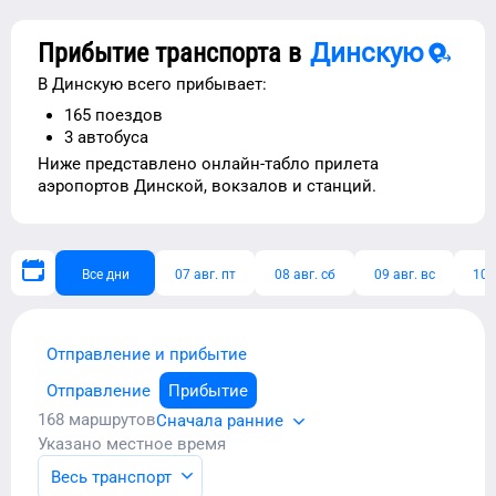
Прибытие транспорта в
Динскую
В
Динскую
всего прибывает:
165
поездов
3
автобуса
Ниже представлено
онлайн-табло прилета
аэропортов
Динской
, вокзалов и станций.
Все дни
07 авг. пт
08 авг. сб
09 авг. вс
10 
Отправление и прибытие
Отправление
Прибытие
168
маршрутов
Сначала ранние
Указано местное время
Весь транспорт