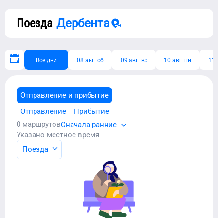
Поезда
Дербента
Все дни
08 авг. сб
09 авг. вс
10 авг. пн
11 
Отправление и прибытие
Отправление
Прибытие
0
маршрутов
Сначала ранние
Указано местное время
Поезда