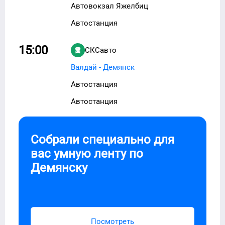
Автовокзал Яжелбиц
Автостанция
15:00
СКСавто
Валдай - Демянск
Автостанция
Автостанция
Собрали специально для
вас умную ленту по
Демянску
Посмотреть