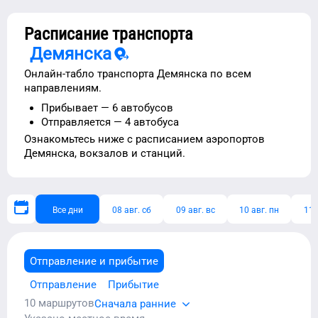
Расписание транспорта
Демянска
Онлайн-табло транспорта
Демянска
по всем
направлениям.
Прибывает —
6 автобусов
Отправляется —
4 автобуса
Ознакомьтесь ниже с расписанием
аэропортов
Демянска
, вокзалов и станций.
Все дни
08 авг. сб
09 авг. вс
10 авг. пн
11 
Отправление и прибытие
Отправление
Прибытие
10
маршрутов
Сначала ранние