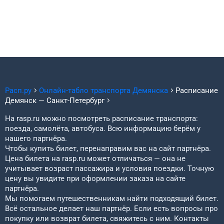
сезона, даты вылета.
Электронный билет можно купить на сайте. Для покупки
нужно выбрать дату отправления, ввести личные данные
пассажиров и оплатить заказ. Билет придёт на почту.
Расп.ру
Онлайн-табло транспорта
Демянска
Расписание
Демянск
—
Санкт-Петербург
На rasp.ru можно посмотреть расписание транспорта:
поезда, самолёта, автобуса. Всю информацию берём у
нашего партнёра.
Чтобы купить билет, перенаправим вас на сайт партнёра.
Цена билета на rasp.ru может отличаться — она не
учитывает возраст пассажира и условия поездки. Точную
цену вы увидите при оформлении заказа на сайте
партнёра.
Мы помогаем путешественникам найти подходящий билет.
Всё остальное делает наш партнёр. Если есть вопросы про
покупку или возврат билета, свяжитесь с ним. Контакты