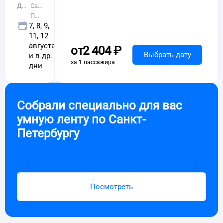
Демянск
Санкт-
Петербург
7, 8, 9,
11, 12
августа
от
2 ⁠404 ⁠₽
Выбрать дату
и в др.
за 1 пассажира
дни
Собрали специально для вас
умную ленту по
Санкт-
Петербургу
Посмотреть