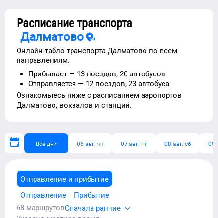
Расписание транспорта
Далматово
Онлайн-табло транспорта
Далматово
по всем
направлениям.
Прибывает —
13 поездов,
20 автобусов
Отправляется —
12 поездов,
23 автобуса
Ознакомьтесь ниже с расписанием
аэропортов
Далматово
, вокзалов и станций.
Все дни
06 авг. чт
07 авг. пт
08 авг. сб
09 
Отправление и прибытие
Отправление
Прибытие
68
маршрутов
Сначала ранние