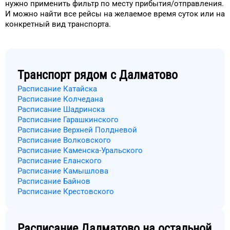
нужно применить фильтр
по месту прибытия/отправления.
И можно найти
все рейсы на
желаемое
время
суток
или на
конкретный
вид транспорта
.
Транспорт рядом с
Далматово
Расписание Катайска
Расписание Колчедана
Расписание Шадринска
Расписание Гарашкинского
Расписание Верхней Полдневой
Расписание Волковского
Расписание Каменска-Уральского
Расписание Еланского
Расписание Камышлова
Расписание Байнов
Расписание Крестовского
Расписание
Далматово
на остальной