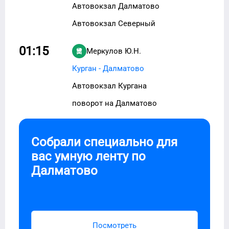
Автовокзал Далматово
Автовокзал Северный
01:15
Меркулов Ю.Н.
Курган - Далматово
Автовокзал Кургана
поворот на Далматово
Собрали специально для
вас умную ленту по
Далматово
Посмотреть