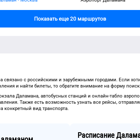
Показать еще 20 маршрутов
а
связано с российскими и зарубежными городами.
Если хот
ления и найти билеты, то
обратите внимание на форму
поиска
окзала
Даламана
, автобусных станций и онлайн-табло
аэропо
авления.
Также есть возможность узнать
все рейсы, отправл
на конкретный
вид транспорта
.
Расписание
Далам
аламаном