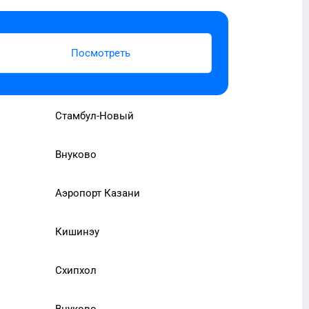
Посмотреть
Стамбул-Новый
Внуково
Аэропорт Казани
Кишинэу
Схипхол
Внуково