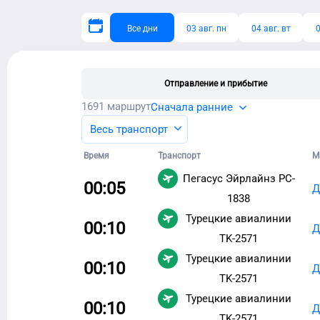
Все дни
03 авг. пн
04 авг. вт
0
Отправление и прибытие
1691
маршрут
Сначала ранние
Весь транспорт
Время
Транспорт
М
Пегасус Эйрлайнз
PC-
00:05
Д
1838
Турецкие авиалинии
00:10
Д
TK-2571
Турецкие авиалинии
00:10
Д
TK-2571
Турецкие авиалинии
00:10
Д
TK-2571