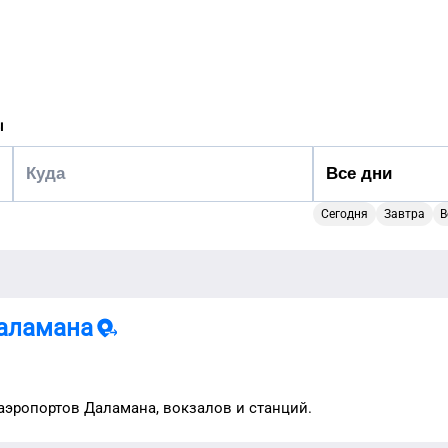
ы
Сегодня
Завтра
В
аламана
 аэропортов
Даламана
, вокзалов и станций.