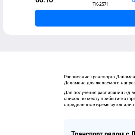
TK-2571
Расписание транспорта
Даламан
Даламана
для
желаемого
направ
Для получения расписания жд
в
список
по месту прибытия/отпр
определённое
время
суток
или 
Транспорт рядом с
Д