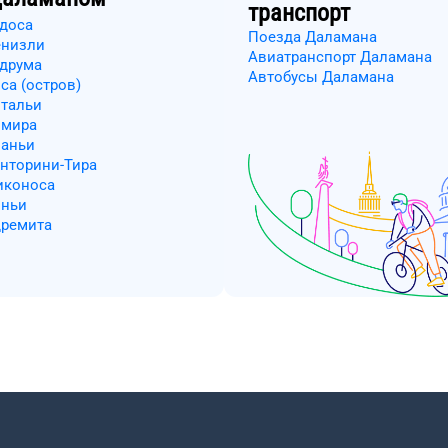
транспорт
одоса
Поезда Даламана
енизли
Авиатранспорт Даламана
одрума
Автобусы Даламана
са (остров)
нтальи
змира
ланьи
анторини-Тира
иконоса
оньи
дремита