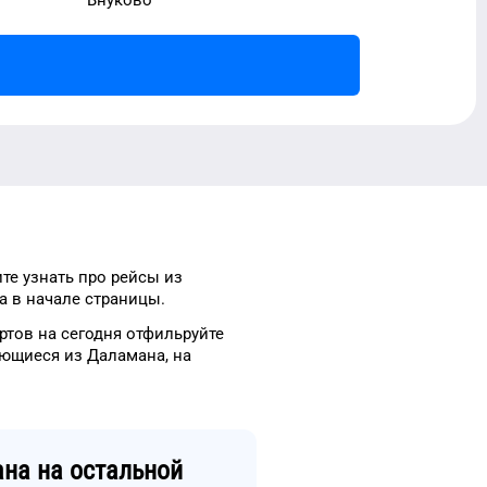
ите узнать про рейсы
из
 в начале страницы.
ртов
на сегодня
отфильруйте
яющиеся из
Даламана
, на
ана
на остальной