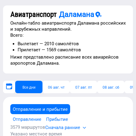
Авиатранспорт
Даламана
Онлайн-табло авиатранспорта
Даламана
российских
и зарубежных направлений.
Всего:
Вылетает —
2010
самолётов
Прилетает —
1569
самолётов
Ниже представлено расписание
всех авиарейсов
аэропортов
Даламана
.
Все дни
06 авг. чт
07 авг. пт
08 авг. сб
09 
Отправление и прибытие
Отправление
Прибытие
3579
маршрутов
Сначала ранние
Указано местное время