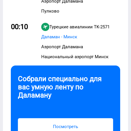
Аэропорт Даламана
Пулково
00:10
Турецкие авиалинии
TK-2571
Даламан - Минск
Аэропорт Даламана
Национальный аэропорт Минск
Собрали специально для
вас умную ленту по
Даламану
Посмотреть