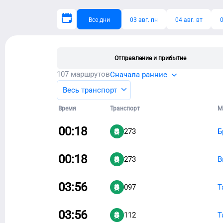
Все дни
03 авг. пн
04 авг. вт
0
Отправление и прибытие
107
маршрутов
Сначала ранние
Весь транспорт
Время
Транспорт
М
00:18
273
Б
00:18
273
В
03:56
097
Т
03:56
112
Т