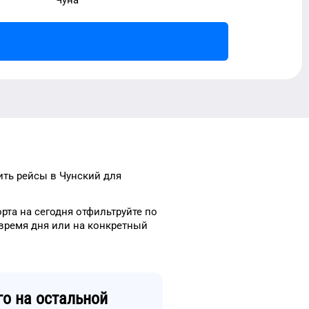
ить рейсы
в
Чунский
для
орта
на сегодня
отфильтруйте
по
время
дня
или на конкретный
го
на остальной