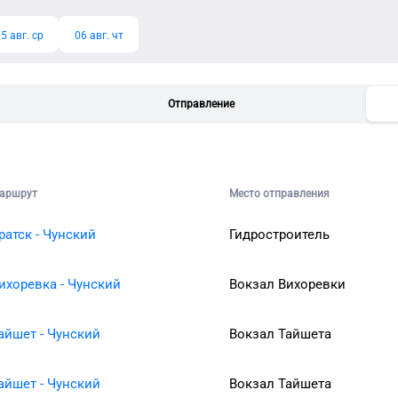
5 авг. ср
06 авг. чт
Отправление
аршрут
Место отправления
ратск - Чунский
Гидростроитель
ихоревка - Чунский
Вокзал Вихоревки
айшет - Чунский
Вокзал Тайшета
айшет - Чунский
Вокзал Тайшета