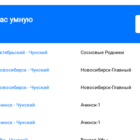
вас умную
ктябрьский - Чунский
Сосновые Родники
овосибирск - Чунский
Новосибирск-Главный
овосибирск - Чунский
Новосибирск-Главный
чинск - Чунский
Ачинск-1
чинск - Чунский
Ачинск-1
фа - Чунский
Вокзал Уфы