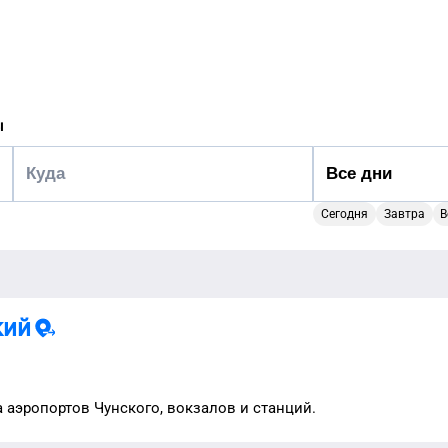
ы
Сегодня
Завтра
В
кий
а аэропортов
Чунского
, вокзалов и станций.