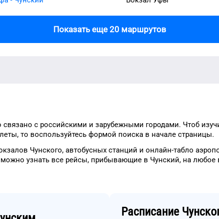
Показать еще 20 маршрутов
о
связано с российскими и зарубежными городами.
Чтоб изуч
леты, то
воспользуйтесь формой
поиска в начале страницы.
окзалов
Чунского
, автобусных станций и онлайн-табло
аэроп
 можно узнать
все рейсы, прибывающие в
Чунский
, на
любое
Расписание
Чунско
унским