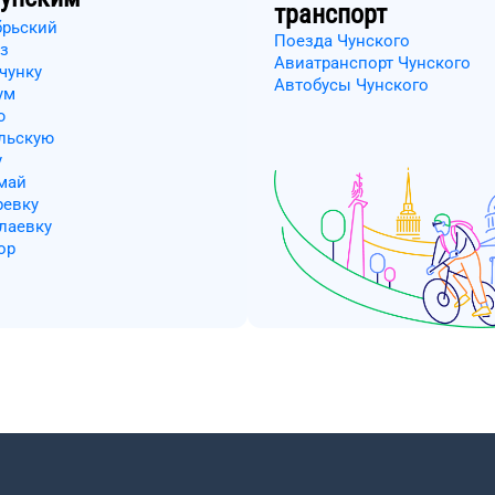
транспорт
брьский
Поезда Чунского
из
Авиатранспорт Чунского
чунку
Автобусы Чунского
ум
ю
ельскую
у
май
ревку
лаевку
ор