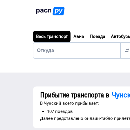
Весь транспорт
Авиа
Поезда
Автобус
Прибытие транспорта в
Чунс
В
Чунский
всего прибывает:
107
поездов
Далее представлено
онлайн-табло прилет