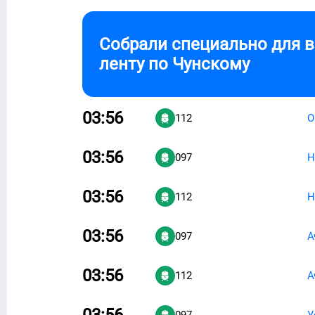
Собрали специально для 
ленту по
Чунскому
03:56
112
О
03:56
097
Н
03:56
112
Н
03:56
097
А
03:56
112
А
03:56
097
У