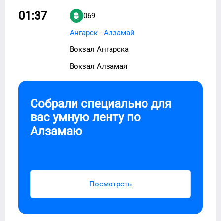
01:37
069
Ангарск - Алзамай
Вокзал Ангарска
Вокзал Алзамая
Собрали специально для
вас умную ленту по
Алзамаю
Посмотреть