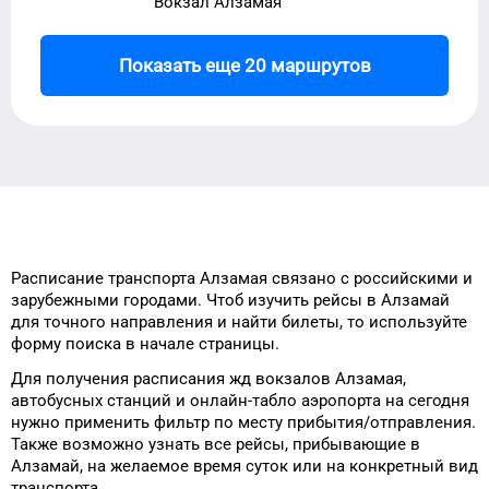
Вокзал Алзамая
Показать еще 20 маршрутов
Расписание транспорта
Алзамая
связано с российскими и
зарубежными городами.
Чтоб изучить рейсы
в
Алзамай
для
точного
направления и найти билеты, то
используйте
форму
поиска в начале страницы.
Для получения расписания жд
вокзалов
Алзамая
,
автобусных станций и онлайн-табло
аэропорта
на сегодня
нужно применить фильтр
по месту прибытия/отправления.
Также возможно узнать
все рейсы, прибывающие в
Алзамай
, на
желаемое
время
суток
или на конкретный
вид
транспорта
.