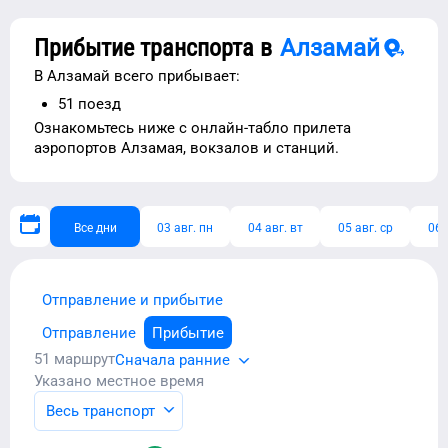
Прибытие транспорта в
Алзамай
В
Алзамай
всего прибывает:
51
поезд
Ознакомьтесь ниже с
онлайн-табло прилета
аэропортов
Алзамая
, вокзалов и станций.
Все дни
03 авг. пн
04 авг. вт
05 авг. ср
06 
Отправление и прибытие
Отправление
Прибытие
51
маршрут
Сначала ранние
Указано местное время
Весь транспорт