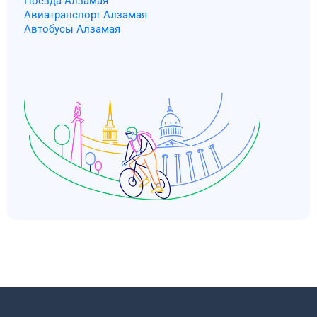
Поезда Алзамая
Авиатранспорт Алзамая
Автобусы Алзамая