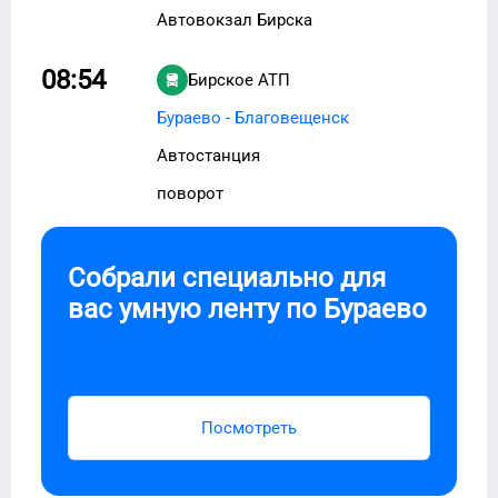
Автовокзал Бирска
08:54
Бирское АТП
Бураево - Благовещенск
Автостанция
поворот
Собрали специально для
вас умную ленту по
Бураево
Посмотреть