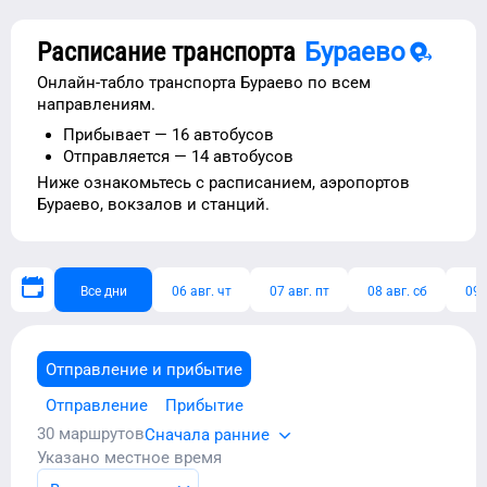
Расписание транспорта
Бураево
Онлайн-табло транспорта
Бураево
по всем
направлениям.
Прибывает —
16 автобусов
Отправляется —
14 автобусов
Ниже ознакомьтесь с расписанием,
аэропортов
Бураево
, вокзалов и станций.
Все дни
06 авг. чт
07 авг. пт
08 авг. сб
09 
Отправление и прибытие
Отправление
Прибытие
30
маршрутов
Сначала ранние
Указано местное время