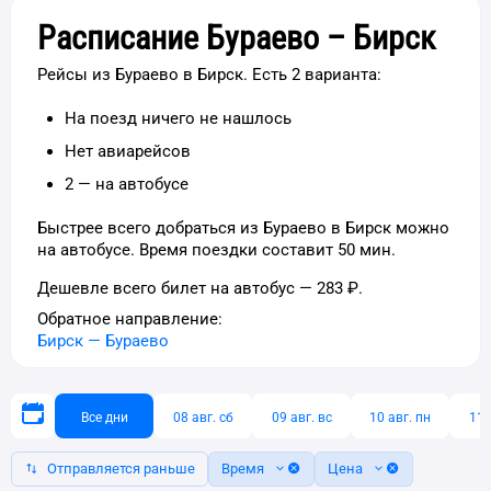
Расписание Бураево – Бирск
Рейсы из Бураево в Бирск. Есть 2 варианта:
На поезд ничего не нашлось
Нет авиарейсов
2 — на автобусе
Быстрее всего добраться из Бураево в Бирск можно
на автобусе. Время поездки составит 50 мин.
Дешевле всего билет на автобус — 283 ₽.
Обратное направление:
Бирск
—
Бураево
Все дни
08 авг. сб
09 авг. вс
10 авг. пн
11 
Отправляется раньше
Время
Цена