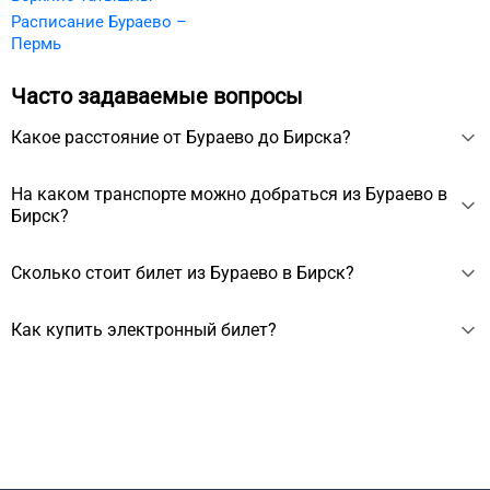
Расписание Бураево –
Пермь
Часто задаваемые вопросы
Какое расстояние от Бураево до Бирска?
Расстояние между Бураево и Бирском около 47 км.
На каком транспорте можно добраться из Бураево в
Бирск?
Из Бураево в Бирск можно добраться на автобусе
Сколько стоит билет из Бураево в Бирск?
примерно за 50 мин.
Стоимость билета из Бураево в Бирск начинается от 283 ₽,
Как купить электронный билет?
зависит от выбранного транспорта, сезона, даты вылета.
Электронный билет можно купить на сайте. Для покупки
нужно выбрать дату отправления, ввести личные данные
пассажиров и оплатить заказ. Билет придёт на почту.