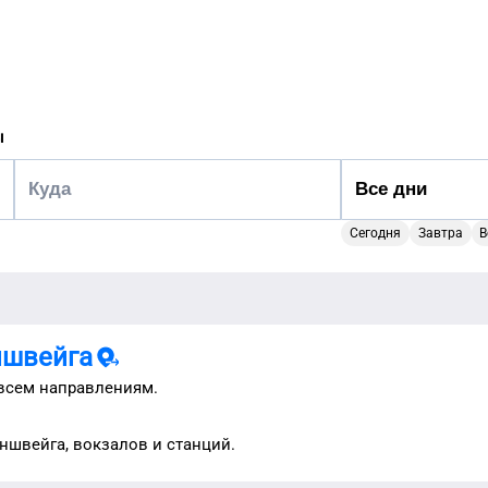
ы
Сегодня
Завтра
В
ншвейга
всем направлениям.
уншвейга
, вокзалов и станций.