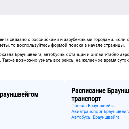
ейга
связано с российскими и зарубежными городами.
Если 
леты, то
воспользуйтесь формой
поиска в начале страницы.
окзала
Брауншвейга
, автобусных станций и онлайн-табло
аэр
.
Также возможно узнать
все рейсы на
желаемое
время
суток
Расписание
Браунш
рауншвейгом
транспорт
Поезда Брауншвейга
Авиатранспорт Брауншвейг
Автобусы Брауншвейга