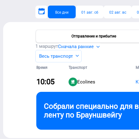
Все дни
01 авг. сб
02 авг. вс
0
Отправление и прибытие
1
маршрут
Сначала ранние
Весь транспорт
Время
Транспорт
М
10:05
Ecolines
К
Собрали специально для 
ленту по
Брауншвейгу