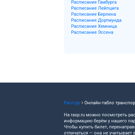
Расписание Гамбурга
Расписание Лейпцига
Расписание Берлина
Расписание Дортмунда
Расписание Хемница
Расписание Эссена
Расп.ру
Онлайн-табло транспо
На rasp.ru можно посмотреть рас
информацию берём у нашего пар
Чтобы купить билет, перенаправи
отличаться — она не учитывает 