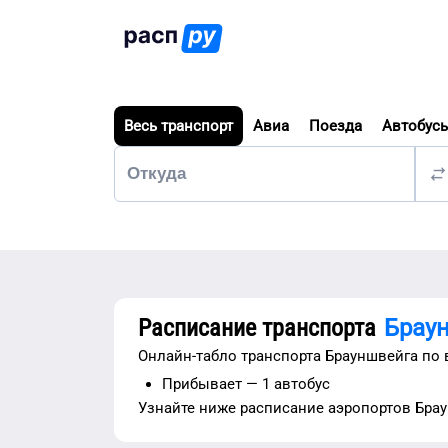
Весь транспорт
Авиа
Поезда
Автобус
Расписание транспорта
Брау
Онлайн-табло транспорта
Брауншвейга
по 
Прибывает —
1 автобус
Узнайте ниже расписание
аэропортов
Бра