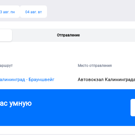
3 авг. пн
04 авг. вт
Отправление
аршрут
Место отправления
алининград - Брауншвейг
Автовокзал Калининград
вас умную