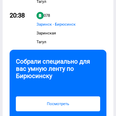
Тагул
20:38
078
Заринск - Бирюсинск
Заринская
Тагул
Собрали специально для
вас умную ленту по
Бирюсинску
Посмотреть