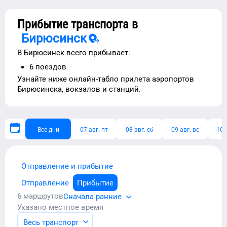
Прибытие транспорта в
Бирюсинск
В
Бирюсинск
всего прибывает:
6
поездов
Узнайте ниже
онлайн-табло прилета аэропортов
Бирюсинска
, вокзалов и станций.
Все дни
07 авг. пт
08 авг. сб
09 авг. вс
10 
Отправление и прибытие
Отправление
Прибытие
6
маршрутов
Сначала ранние
Указано местное время
Весь транспорт