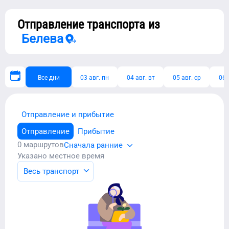
Отправление транспорта из
Белева
Все дни
03 авг. пн
04 авг. вт
05 авг. ср
06 
Отправление и прибытие
Отправление
Прибытие
0
маршрутов
Сначала ранние
Указано местное время
Весь транспорт