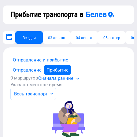
Прибытие транспорта в
Белев
Все дни
03 авг. пн
04 авг. вт
05 авг. ср
06 
Отправление и прибытие
Отправление
Прибытие
0
маршрутов
Сначала ранние
Указано местное время
Весь транспорт