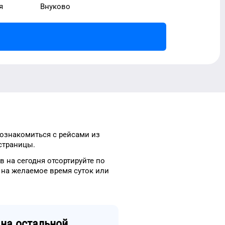
я
Внуково
 ознакомиться с рейсами
из
страницы.
ов
на сегодня
отсортируйте
по
, на
желаемое
время
суток
или
на остальной