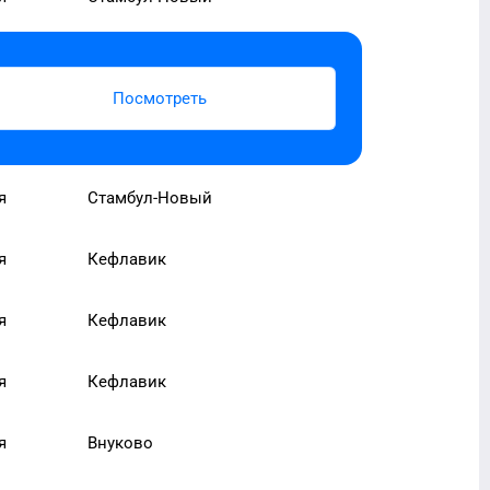
Посмотреть
я
Стамбул-Новый
я
Кефлавик
я
Кефлавик
я
Кефлавик
я
Внуково