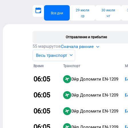
29 июля
30 июля
Все дни
ср
чт
Отправление и прибытие
55
маршрутов
Сначала ранние
Весь транспорт
Время
Транспорт
М
06:05
Эйр Доломити
EN-1209
Б
06:05
Эйр Доломити
EN-1209
Б
06:05
Эйр Доломити
EN-1209
Б
06:05
Эйр Доломити
EN-1209
Б