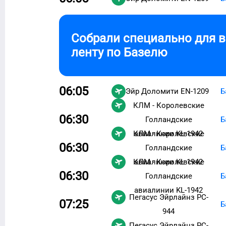
Собрали специально для 
ленту по
Базелю
06:05
Эйр Доломити
EN-1209
Б
КЛМ - Королевские
06:30
Голландские
Б
КЛМ - Королевские
авиалинии
KL-1942
06:30
Голландские
Б
КЛМ - Королевские
авиалинии
KL-1942
06:30
Голландские
Б
авиалинии
KL-1942
Пегасус Эйрлайнз
PC-
07:25
Б
944
Пегасус Эйрлайнз
PC-