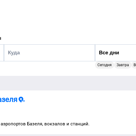
ы
Сегодня
Завтра
В
азеля
 аэропортов
Базеля
, вокзалов и станций.