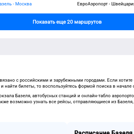
азель - Москва
ЕвроАэропорт - Швейцари
Показать еще 20 маршрутов
вязано с российскими и зарубежными городами.
Если хотите
и найти билеты, то
воспользуйтесь формой
поиска в начале 
окзала
Базеля
, автобусных станций и онлайн-табло
аэропорт
акже возможно узнать
все рейсы, отправляющиеся из
Базеля
Расписание
Базеля