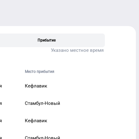
Прибытие
Указано местное время
Место прибытия
я
Кефлавик
я
Стамбул-Новый
я
Кефлавик
я
Стамбул-Новый