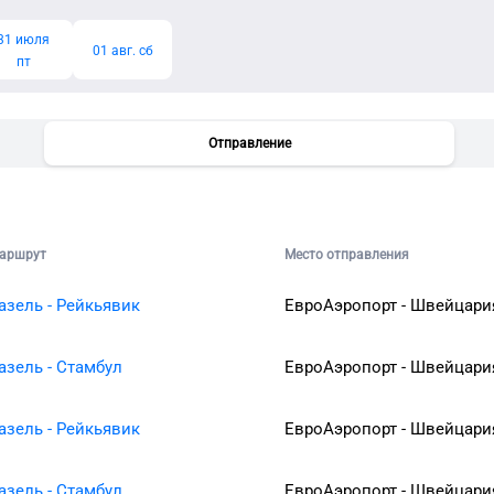
31 июля
01 авг. сб
пт
Отправление
аршрут
Место отправления
азель - Рейкьявик
ЕвроАэропорт - Швейцари
азель - Стамбул
ЕвроАэропорт - Швейцари
азель - Рейкьявик
ЕвроАэропорт - Швейцари
азель - Стамбул
ЕвроАэропорт - Швейцари