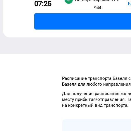
07:25
Б
944
Расписание транспорта
Базеля
с
Базеля
для
любого
направления 
Для получения расписания жд
в
месту прибытия/отправления.
Т
на конкретный
вид транспорта
.