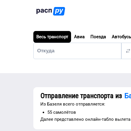
Весь транспорт
Авиа
Поезда
Автобус
Отправление транспорта из
Б
Из
Базеля
всего отправляется:
55
самолётов
Далее представлено
онлайн-табло вылета