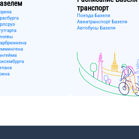
азелем
транспорт
юриха
Поезда Базеля
расбурга
Авиатранспорт Базеля
арлсруэ
Автобусы Базеля
утгарта
Женевы
аарбрюккена
Меммингена
ангейма
юксембурга
илана
рина